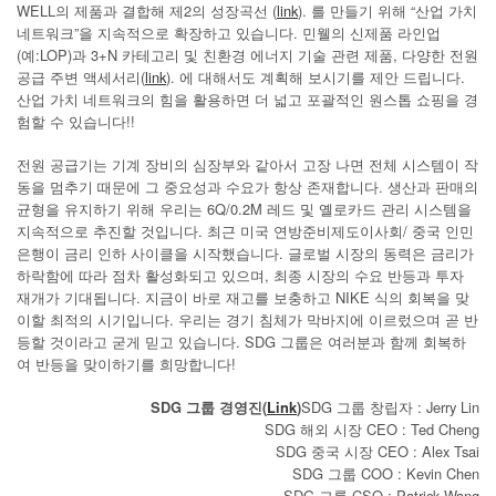
WELL의 제품과 결합해 제2의 성장곡선 (
link
). 를 만들기 위해 “산업 가치
네트워크”을 지속적으로 확장하고 있습니다. 민웰의 신제품 라인업
(예:LOP)과 3+N 카테고리 및 친환경 에너지 기술 관련 제품, 다양한 전원
공급 주변 액세서리(
link
). 에 대해서도 계획해 보시기를 제안 드립니다.
산업 가치 네트워크의 힘을 활용하면 더 넓고 포괄적인 원스톱 쇼핑을 경
험할 수 있습니다!!
전원 공급기는 기계 장비의 심장부와 같아서 고장 나면 전체 시스템이 작
동을 멈추기 때문에 그 중요성과 수요가 항상 존재합니다. 생산과 판매의
균형을 유지하기 위해 우리는 6Q/0.2M 레드 및 옐로카드 관리 시스템을
지속적으로 추진할 것입니다. 최근 미국 연방준비제도이사회/ 중국 인민
은행이 금리 인하 사이클을 시작했습니다. 글로벌 시장의 동력은 금리가
하락함에 따라 점차 활성화되고 있으며, 최종 시장의 수요 반등과 투자
재개가 기대됩니다. 지금이 바로 재고를 보충하고 NIKE 식의 회복을 맞
이할 최적의 시기입니다. 우리는 경기 침체가 막바지에 이르렀으며 곧 반
등할 것이라고 굳게 믿고 있습니다. SDG 그룹은 여러분과 함께 회복하
여 반등을 맞이하기를 희망합니다!
SDG 그룹 경영진
(
Link
)
SDG 그룹 창립자 : Jerry Lin
SDG 해외 시장 CEO : Ted Cheng
SDG 중국 시장 CEO : Alex Tsai
SDG 그룹 COO : Kevin Chen
SDG 그룹 CSO : Patrick Wang