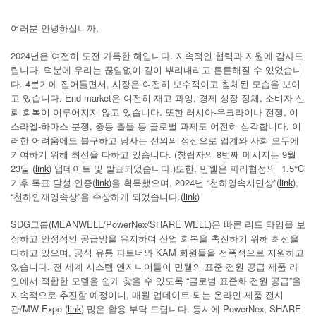
여러분 안녕하십니까,
2024년은 여전히 도전 가득한 해입니다. 지속적인 협력과 지원에 감사드
립니다. 덕분에 우리는 끊임없이 깊이 뿌리내리고 튼튼해질 수 있었습니
다. 4분기에 접어들면서, 시장은 여전히 보수적이고 침체된 모습을 보이
고 있습니다. End market은 여전히 재고 과잉, 경제 성장 정체, 소비자 신
뢰 회복이 이루어지지 않고 있습니다. 또한 러시아-우크라이나 전쟁, 이
스라엘-하마스 분쟁, 중동 출돌 등 글로벌 과제도 여전히 심각합니다. 이
러한 어려움에도 불구하고 당사는 선의의 정신으로 업계와 사회 모두에
기여하기 위해 최선을 다하고 있습니다. (창립자의 8번째 메시지는 9월
23일 (
link
) 업데이트 및 발표되었습니다.)또한, 민웰은 파리협정의 1.5°C
기후 목표 달성 인증(
link
)을 획득했으며, 2024년 “천하영속시민상”(
link
),
“천하인재영속상”을 수상하게 되었습니다.(
link
)
SDG그룹(MEANWELL/PowerNex/SHARE WELL)은 빠른 리드 타임을 보
장하고 안정적인 공급망을 유지하여 산업 회복을 촉진하기 위해 최선을
다하고 있으며, 공식 유통 파트너와 KAM 회원들을 전폭적으로 지원하고
있습니다. 전 세계 시스템 엔지니어들이 민웰의 표준 전원 공급 제품 라
인에서 적합한 모델을 쉽게 찾을 수 있도록 “글로벌 표준화 전원 공급”을
지속적으로 추진할 예정이니, 매월 업데이트 되는 온라인 제품 전시
관/MW Expo (
link
) 많은 활용 부탁 드립니다. 동시에 PowerNex, SHARE